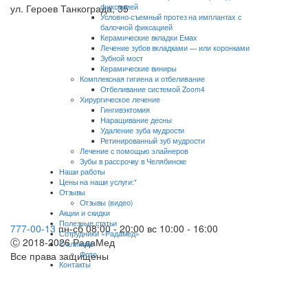
ул. Героев Танкограда, 35
фиксацией
Условно-съемный протез на имплантах с
балочной фиксацией
Керамические вкладки Емах
Лечение зубов вкладками — или коронками
Зубной мост
Керамические виниры
Комплексная гигиена и отбеливание
Отбеливание системой Zoom4
Хирургическое лечение
Гингивэктомия
Наращивание десны
Удаление зуба мудрости
Ретинированный зуб мудрости
Лечение с помощью элайнеров
Зубы в рассрочку в Челябинске
Наши работы
Цены на наши услуги:*
Отзывы
Отзывы (видео)
Акции и скидки
Полезные статьи
777-00-13
пн-сб 08:00 - 20:00
вс 10:00 - 16:00
Сотрудники «Радамед»
Ⓒ 2018-2026 РадаМед
О клинике
Все права защищены
Фото
Контакты