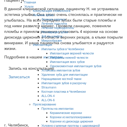
Пациент Н.
Главная
Услуги
В данной клинической ситуации, пациентку Н. не устраивала
Консультация стоматолога
эстетика улыбки. Она этого очень стеснялась и практически не
Лечение зубов
улыбалась. На всех передних зубах были старые пломбы и
Лечение кариеса
Лечение пульпита
под ними развился кариес. Провели санацию, поменяли
Лечение периодонтита
пломбы и приняли решение установить 4 коронки на основе
Реставрация зубов
диоксида циркония в области верхних резцов, а клыки покрыли
Зуб на штифте
Микрообразия
винирами. И наша пациентка снова улыбается и радуется
Имплантация
жизни.
Импланты зубов в Челябинске
Имплантация верхней челюсти
Подробнее в нашем
инстаграм
.
Импланты нижней челюсти
Имплантация всех зубов
Одномоментная имплантация зубов
Запиcь на консультацию
Установка имплантов зубов
Удаление зуба для имплантации
Записаться
Наращивание костной ткани
Имплантация зубов в рассрочку
Straumann
Костная пластика в Челябинске
ALL-ON-4
ALL-ON-6
Протезирование
Протезы на имплантах
Керамические коронки
Коронки из металлокерамики
Коронки из диоксида циркония
г. Челябинск,
Условно-съемные протезы с шаровидной