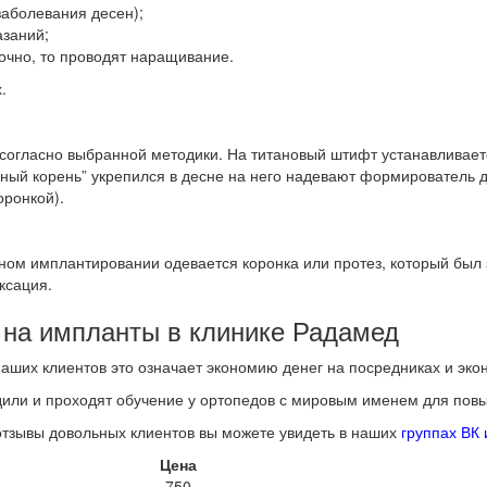
заболевания десен);
азаний;
точно, то проводят наращивание.
.
согласно выбранной методики. На титановый штифт устанавливает
венный корень” укрепился в десне на него надевают формирователь 
оронкой).
ом имплантировании одевается коронка или протез, который был з
ксация.
 на импланты в клинике Радамед
наших клиентов это означает экономию денег на посредниках и эко
дили и проходят обучение у ортопедов с мировым именем для пов
 отзывы довольных клиентов вы можете увидеть в наших
группах ВК
Цена
750