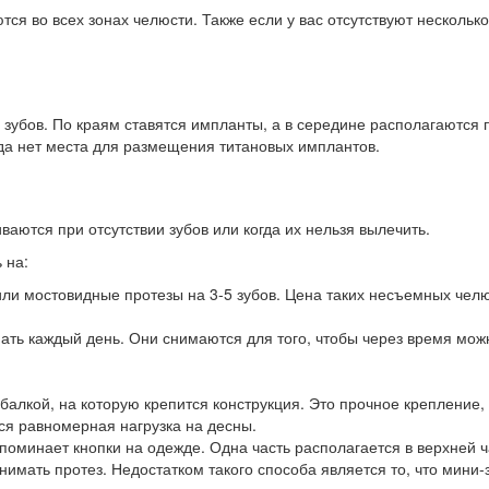
ся во всех зонах челюсти. Также если у вас отсутствуют нескольк
3-5 зубов. По краям ставятся импланты, а в середине располагаютс
гда нет места для размещения титановых имплантов.
аются при отсутствии зубов или когда их нельзя вылечить.
 на:
или мостовидные протезы на 3-5 зубов. Цена таких несъемных челю
ать каждый день. Они снимаются для того, чтобы через время мож
алкой, на которую крепится конструкция. Это прочное крепление,
ся равномерная нагрузка на десны.
оминает кнопки на одежде. Одна часть располагается в верхней ча
имать протез. Недостатком такого способа является то, что мини-