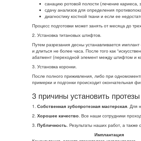
санацию ротовой полости (лечение кариеса, 
сдачу анализов для определения противопок
диагностику костной ткани и если ее недоста
Процесс подготовки может занять от месяца до трех
2. Установка титановых штифтов.
Путем разрезания десны устанавливается имплант 
и длиться не более часа. После того как “искусст
абатмент (переходной элемент между штифтом и к
3. Установка коронки.
После полного приживления, либо при одномоментн
примерки и подгонки происходит окончательная фи
3 причины установить протезы
1.
Собственная зубопротезная мастерская
. Для 
2.
Хорошее качество
. Все наши сотрудники прохо
3.
Публичность
. Результаты наших работ, а также
Имплантация
Консультация, осмотр стоматолога-имплантолога