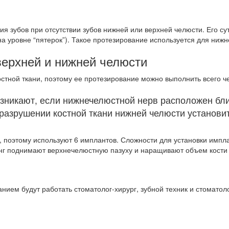
я зубов при отсутствии зубов нижней или верхней челюсти. Его суть
на уровне “пятерок”). Такое протезирование используется для нижн
верхней и нижней челюсти
стной ткани, поэтому ее протезирование можно выполнить всего 
зникают, если нижнечелюстной нерв расположен близ
разрушении костной ткани нижней челюсти установи
, поэтому используют 6 имплантов. Сложности для установки имп
нг поднимают верхнечелюстную пазуху и наращивают объем кости
ием будут работать стоматолог-хирург, зубной техник и стоматол