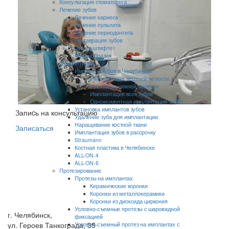
Консультация стоматолога
Лечение зубов
Лечение кариеса
Лечение пульпита
Лечение периодонтита
Реставрация зубов
Зуб на штифте
Микрообразия
Имплантация
Импланты зубов в Челябинске
Имплантация верхней челюсти
Импланты нижней челюсти
Имплантация всех зубов
Одномоментная имплантация зубов
Установка имплантов зубов
Запиcь на консультацию
Удаление зуба для имплантации
Наращивание костной ткани
Записаться
Имплантация зубов в рассрочку
Straumann
Костная пластика в Челябинске
ALL-ON-4
ALL-ON-6
Протезирование
Протезы на имплантах
Керамические коронки
Коронки из металлокерамики
Коронки из диоксида циркония
Условно-съемные протезы с шаровидной
г. Челябинск,
фиксацией
ул. Героев Танкограда, 35
Условно-съемный протез на имплантах с