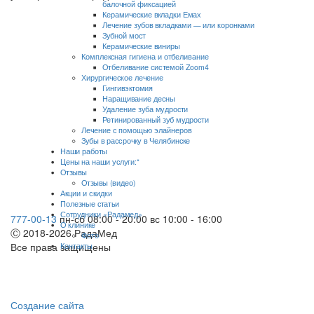
балочной фиксацией
Керамические вкладки Емах
Лечение зубов вкладками — или коронками
Зубной мост
Керамические виниры
Комплексная гигиена и отбеливание
Отбеливание системой Zoom4
Хирургическое лечение
Гингивэктомия
Наращивание десны
Удаление зуба мудрости
Ретинированный зуб мудрости
Лечение с помощью элайнеров
Зубы в рассрочку в Челябинске
Наши работы
Цены на наши услуги:*
Отзывы
Отзывы (видео)
Акции и скидки
Полезные статьи
Сотрудники «Радамед»
777-00-13
пн-сб 08:00 - 20:00
вс 10:00 - 16:00
О клинике
Ⓒ 2018-2026 РадаМед
Фото
Все права защищены
Контакты
Создание сайта