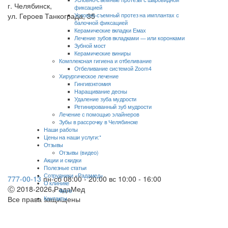
г. Челябинск,
фиксацией
ул. Героев Танкограда, 35
Условно-съемный протез на имплантах с
балочной фиксацией
Керамические вкладки Емах
Лечение зубов вкладками — или коронками
Зубной мост
Керамические виниры
Комплексная гигиена и отбеливание
Отбеливание системой Zoom4
Хирургическое лечение
Гингивэктомия
Наращивание десны
Удаление зуба мудрости
Ретинированный зуб мудрости
Лечение с помощью элайнеров
Зубы в рассрочку в Челябинске
Наши работы
Цены на наши услуги:*
Отзывы
Отзывы (видео)
Акции и скидки
Полезные статьи
Сотрудники «Радамед»
777-00-13
пн-сб 08:00 - 20:00
вс 10:00 - 16:00
О клинике
Ⓒ 2018-2026 РадаМед
Фото
Все права защищены
Контакты