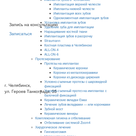
Имплантация верхней челюсти
Импланты нижней челюсти
Имплантация всех зубов
Одномоментная имплантация зубов
Установка имплантов зубов
Запиcь на консультацию
Удаление зуба для имплантации
Наращивание костной ткани
Записаться
Имплантация зубов в рассрочку
Straumann
Костная пластика в Челябинске
ALL-ON-4
ALL-ON-6
Протезирование
Протезы на имплантах
Керамические коронки
Коронки из металлокерамики
Коронки из диоксида циркония
Условно-съемные протезы с шаровидной
г. Челябинск,
фиксацией
ул. Героев Танкограда, 35
Условно-съемный протез на имплантах с
балочной фиксацией
Керамические вкладки Емах
Лечение зубов вкладками — или коронками
Зубной мост
Керамические виниры
Комплексная гигиена и отбеливание
Отбеливание системой Zoom4
Хирургическое лечение
Гингивэктомия