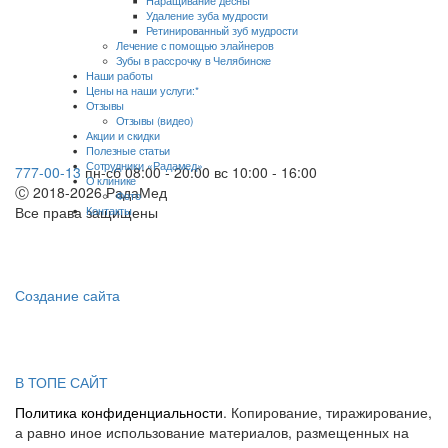
Наращивание десны
Удаление зуба мудрости
Ретинированный зуб мудрости
Лечение с помощью элайнеров
Зубы в рассрочку в Челябинске
Наши работы
Цены на наши услуги:*
Отзывы
Отзывы (видео)
Акции и скидки
Полезные статьи
Сотрудники «Радамед»
777-00-13
пн-сб 08:00 - 20:00
вс 10:00 - 16:00
О клинике
Ⓒ 2018-2026 РадаМед
Фото
Все права защищены
Контакты
Создание сайта
В ТОПЕ САЙТ
Политика конфиденциальности
. Копирование, тиражирование,
а равно иное использование материалов, размещенных на