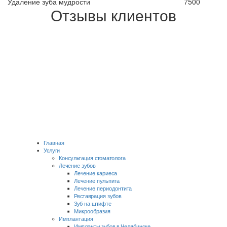
Удаление зуба мудрости
7500
Отзывы клиентов
Главная
Услуги
Консультация стоматолога
Лечение зубов
Лечение кариеса
Лечение пульпита
Лечение периодонтита
Реставрация зубов
Зуб на штифте
Микрообразия
Имплантация
Импланты зубов в Челябинске